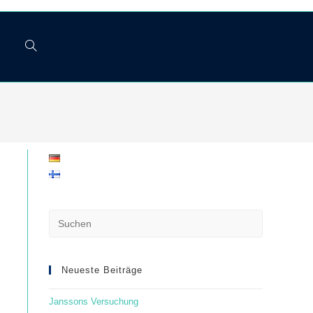
Website-
Suche
umschalten
Press
Escape
to
close
Neueste Beiträge
the
Janssons Versuchung
search