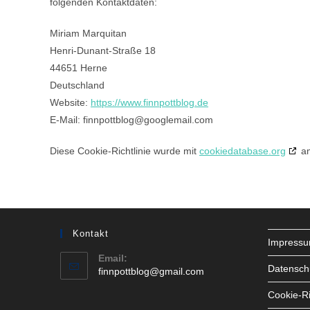
folgenden Kontaktdaten:
Miriam Marquitan
Henri-Dunant-Straße 18
44651 Herne
Deutschland
Website:
https://www.finnpottblog.de
E-Mail:
finnpottblog@
googlemail.com
Diese Cookie-Richtlinie wurde mit
cookiedatabase.org
am
Kontakt
Impress
Email:
Datensch
Opens
finnpottblog@gmail.com
in
Cookie-Ri
your
application