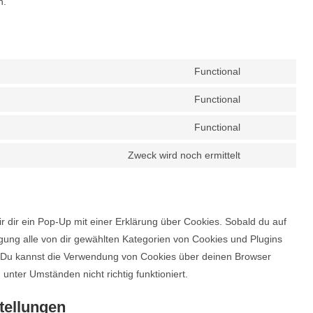
n.
Functional
Consent
to
Functional
Consent
service
to
Functional
polylang
Consent
service
to
Zweck wird noch ermittelt
wordpress
Consent
service
to
wordfence
service
sonstiges
 dir ein Pop-Up mit einer Erklärung über Cookies. Sobald du auf
lligung alle von dir gewählten Kategorien von Cookies und Plugins
. Du kannst die Verwendung von Cookies über deinen Browser
unter Umständen nicht richtig funktioniert.
tellungen