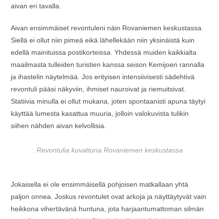
aivan eri tavalla.
Aivan ensimmäiset revontuleni näin Rovaniemen keskustassa.
Siellä ei ollut niin pimeä eikä lähellekään niin yksinäistä kuin
edellä mainituissa postikorteissa. Yhdessä muiden kaikkialta
maailmasta tulleiden turistien kanssa seison Kemijoen rannalla
ja ihastelin näytelmää. Jos erityisen intensiivisesti sädehtivä
revontuli pääsi näkyviin, ihmiset nauroivat ja riemuitsivat.
Statiivia minulla ei ollut mukana, joten spontaanisti apuna täytyi
käyttää lumesta kasattua muuria, jolloin valokuvista tulikin
siihen nähden aivan kelvollisia.
Revontulia kuvattuna Rovaniemen keskustassa
Jokaisella ei ole ensimmäisellä pohjoisen matkallaan yhtä
paljon onnea. Joskus revontulet ovat arkoja ja näyttäytyvät vain
heikkona vihertävänä huntuna, jota harjaantumattoman silmän