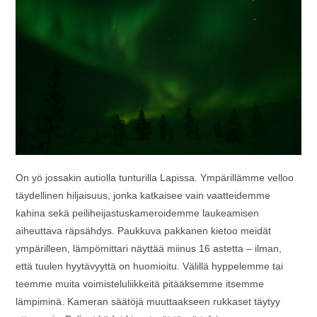
On yö jossakin autiolla tunturilla Lapissa. Ympärillämme velloo
täydellinen hiljaisuus, jonka katkaisee vain vaatteidemme
kahina sekä peiliheijastuskameroidemme laukeamisen
aiheuttava räpsähdys. Paukkuva pakkanen kietoo meidät
ympärilleen, lämpömittari näyttää miinus 16 astetta – ilman,
että tuulen hyytävyyttä on huomioitu. Välillä hyppelemme tai
teemme muita voimisteluliikkeitä pitääksemme itsemme
lämpiminä. Kameran säätöjä muuttaakseen rukkaset täytyy