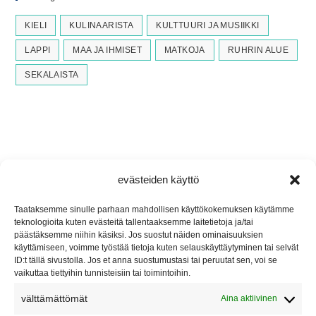
KIELI
KULINAARISTA
KULTTUURI JA MUSIIKKI
LAPPI
MAA JA IHMISET
MATKOJA
RUHRIN ALUE
SEKALAISTA
evästeiden käyttö
Taataksemme sinulle parhaan mahdollisen käyttökokemuksen käytämme
teknologioita kuten evästeitä tallentaaksemme laitetietoja ja/tai
päästäksemme niihin käsiksi. Jos suostut näiden ominaisuuksien
käyttämiseen, voimme työstää tietoja kuten selauskäyttäytyminen tai selvät
ID:t tällä sivustolla. Jos et anna suostumustasi tai peruutat sen, voi se
Yhteys
vaikuttaa tiettyihin tunnisteisiin tai toimintoihin.
Email:
välttämättömät
Aina aktiivinen
Opens
finnpottblog@gmail.com