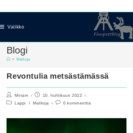
Siirry
suoraan
sisältöön
Valikko
Blogi
>
Matkoja
Revontulia metsästämässä
Artikkelin
Artikkeli
Miriam
10. huhtikuun 2022
kirjoittaja:
julkaistu:
Artikkelin
Artikkelin
Lappi
/
Matkoja
0 kommenttia
kategoria:
kommentit: