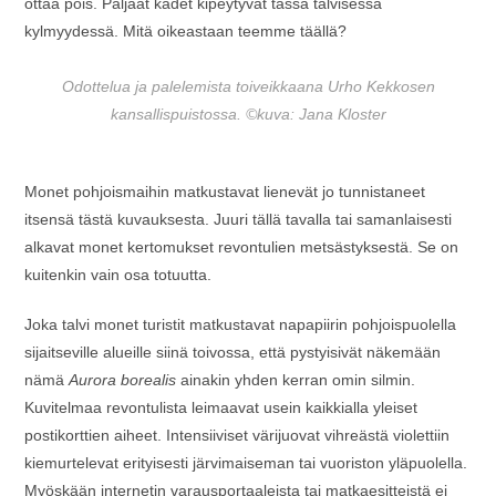
ottaa pois. Paljaat kädet kipeytyvät tässä talvisessa
kylmyydessä. Mitä oikeastaan teemme täällä?
Odottelua ja palelemista toiveikkaana Urho Kekkosen
kansallispuistossa. ©kuva: Jana Kloster
Monet pohjoismaihin matkustavat lienevät jo tunnistaneet
itsensä tästä kuvauksesta. Juuri tällä tavalla tai samanlaisesti
alkavat monet kertomukset revontulien metsästyksestä. Se on
kuitenkin vain osa totuutta.
Joka talvi monet turistit matkustavat napapiirin pohjoispuolella
sijaitseville alueille siinä toivossa, että pystyisivät näkemään
nämä
Aurora borealis
ainakin yhden kerran omin silmin.
Kuvitelmaa revontulista leimaavat usein kaikkialla yleiset
postikorttien aiheet. Intensiiviset värijuovat vihreästä violettiin
kiemurtelevat erityisesti järvimaiseman tai vuoriston yläpuolella.
Myöskään internetin varausportaaleista tai matkaesitteistä ei