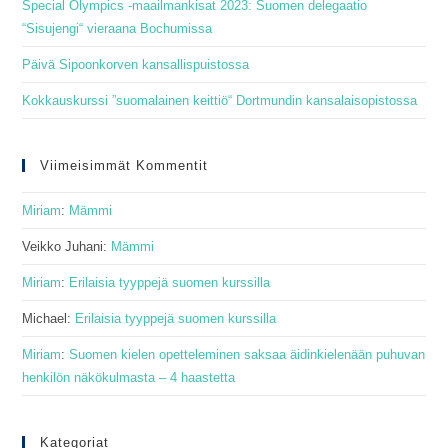
Special Olympics -maailmankisat 2023: Suomen delegaatio
“Sisujengi“ vieraana Bochumissa
Päivä Sipoonkorven kansallispuistossa
Kokkauskurssi ”suomalainen keittiö“ Dortmundin kansalaisopistossa
Viimeisimmät Kommentit
Miriam
:
Mämmi
Veikko Juhani
:
Mämmi
Miriam
:
Erilaisia tyyppejä suomen kurssilla
Michael
:
Erilaisia tyyppejä suomen kurssilla
Miriam
:
Suomen kielen opetteleminen saksaa äidinkielenään puhuvan
henkilön näkökulmasta – 4 haastetta
Kategoriat