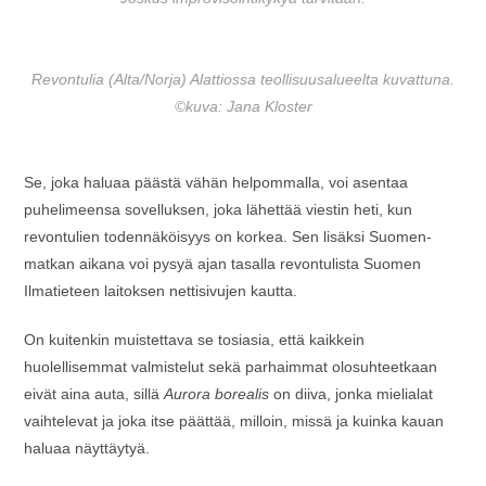
Revontulia (Alta/Norja) Alattiossa teollisuusalueelta kuvattuna.
©kuva: Jana Kloster
Se, joka haluaa päästä vähän helpommalla, voi asentaa
puhelimeensa sovelluksen, joka lähettää viestin heti, kun
revontulien todennäköisyys on korkea. Sen lisäksi Suomen-
matkan aikana voi pysyä ajan tasalla revontulista Suomen
Ilmatieteen laitoksen nettisivujen kautta.
On kuitenkin muistettava se tosiasia, että kaikkein
huolellisemmat valmistelut sekä parhaimmat olosuhteetkaan
eivät aina auta, sillä
Aurora borealis
on diiva, jonka mielialat
vaihtelevat ja joka itse päättää, milloin, missä ja kuinka kauan
haluaa näyttäytyä.