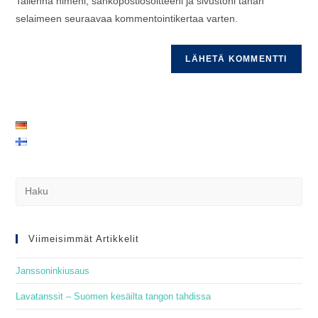
Tallenna nimeni, sähköpostiosoitteeni ja sivustoni tähän
(valinnainen)
selaimeen seuraavaa kommentointikertaa varten.
Pre
Es
to
clo
Viimeisimmät Artikkelit
the
Janssoninkiusaus
sea
pan
Lavatanssit – Suomen kesäilta tangon tahdissa