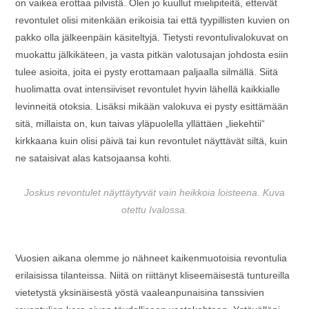
on vaikea erottaa pilvistä. Olen jo kuullut mielipiteitä, etteivät
revontulet olisi mitenkään erikoisia tai että tyypillisten kuvien on
pakko olla jälkeenpäin käsiteltyjä. Tietysti revontulivalokuvat on
muokattu jälkikäteen, ja vasta pitkän valotusajan johdosta esiin
tulee asioita, joita ei pysty erottamaan paljaalla silmällä. Siitä
huolimatta ovat intensiiviset revontulet hyvin lähellä kaikkialle
levinneitä otoksia. Lisäksi mikään valokuva ei pysty esittämään
sitä, millaista on, kun taivas yläpuolella yllättäen „liekehtii“
kirkkaana kuin olisi päivä tai kun revontulet näyttävät siltä, kuin
ne sataisivat alas katsojaansa kohti.
Joskus revontulet näyttäytyvät vain heikkoia loisteena. Kuva
otettu Ivalossa.
Vuosien aikana olemme jo nähneet kaikenmuotoisia revontulia
erilaisissa tilanteissa. Niitä on riittänyt kliseemäisestä tuntureilla
vietetystä yksinäisestä yöstä vaaleanpunaisina tanssivien