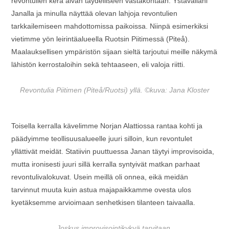
revontulien kera aivan täydelliseen vastakohtaan. Ystävälläni
Janalla ja minulla näyttää olevan lahjoja revontulien
tarkkailemiseen mahdottomissa paikoissa. Niinpä esimerkiksi
vietimme yön leirintäalueella Ruotsin Piitimessä (Piteå).
Maalauksellisen ympäristön sijaan sieltä tarjoutui meille näkymä
lähistön kerrostaloihin sekä tehtaaseen, eli valoja riitti.
Revontulia Piitimen (Piteå/Ruotsi) yllä. ©kuva: Jana Kloster
Toisella kerralla kävelimme Norjan Alattiossa rantaa kohti ja
päädyimme teollisuusalueelle juuri silloin, kun revontulet
yllättivät meidät. Statiivin puuttuessa Janan täytyi improvisoida,
mutta ironisesti juuri sillä kerralla syntyivät matkan parhaat
revontulivalokuvat. Usein meillä oli onnea, eikä meidän
tarvinnut muuta kuin astua majapaikkamme ovesta ulos
kyetäksemme arvioimaan senhetkisen tilanteen taivaalla.
Joskus improvisointikykyä tarvitaan.