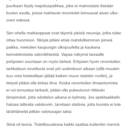
juurikaan löydy majoituspaikkaa, joka ei mainostaisi itseään
kuvien avulla, joissa mahtavat revontulet loimuavat aivan ulko-
oven edessä.
Sen ohella matkaoppaat ovat täynnä yleisiä neuvoja, jotka tulee
ottaa huomioon. Niinpä pitäisi etsiä mahdollisimman pimeä
paikka, mieluiten kaupungin ulkopuolelta ja kaukana
keinotekoisista valonlähteistä. Vapaa näkymä taivaalle
pohjoisen suuntaan on myös tärkeä. Erityisen hyvin revontulien
tarkkailuun soveltuvia ovat yöt uudenkuun aikaan (sillä muuten
kuu voisi loisteellaan jättää kaiken muun statistin rooliin), ja
tietysti pitäisi olla kirkas ilma. Koska revontulien ilmaantumista
ei voi ennustaa tarkasti, pitäisi olla pukeutunut riittävän
lämpimästi, jotta odottelun aikana ei kylmety. Jos spektaakkelin
haluaa taltioida valokuviin, tarvitaan statiivia, jotta kuvista ei tule
tärähtäneitä pitkän valotusajan takia.
Siinä oli teoria. Todellisuudessa kaikki saattaa kuitenkin mennä