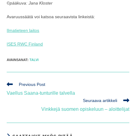
©pääkuva: Jana Kloster
Avaruussäätä voi katsoa seuraavista linkeistä:
Ilmatieteen laitos
ISES RWC Finland
AVAINSANAT
:
TALVI
Lue
Previous Post
lisää
Vaellus Saana-tunturille talvella
artikkeleita
Seuraava artikkeli
Vinkkejä suomen opiskeluun – aloittelijat