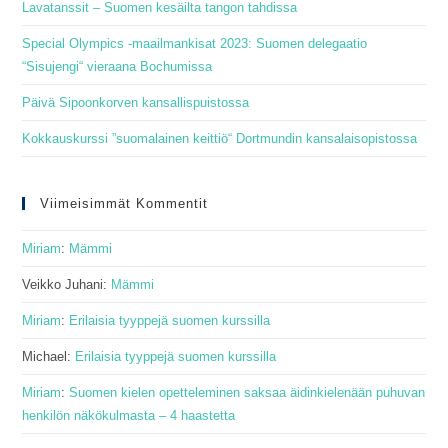
pan
Lavatanssit – Suomen kesäilta tangon tahdissa
Special Olympics -maailmankisat 2023: Suomen delegaatio
“Sisujengi“ vieraana Bochumissa
Päivä Sipoonkorven kansallispuistossa
Kokkauskurssi ”suomalainen keittiö“ Dortmundin kansalaisopistossa
Viimeisimmät Kommentit
Miriam
:
Mämmi
Veikko Juhani
:
Mämmi
Miriam
:
Erilaisia tyyppejä suomen kurssilla
Michael
:
Erilaisia tyyppejä suomen kurssilla
Miriam
:
Suomen kielen opetteleminen saksaa äidinkielenään puhuvan
henkilön näkökulmasta – 4 haastetta