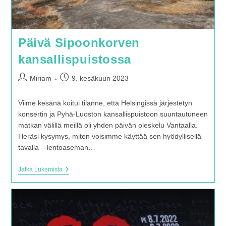
Päivä Sipoonkorven
kansallispuistossa
Artikkelin
Artikkeli
Miriam
9. kesäkuun 2023
kirjoittaja:
julkaistu:
Viime kesänä koitui tilanne, että Helsingissä järjestetyn
konsertin ja Pyhä-Luoston kansallispuistoon suuntautuneen
matkan välillä meillä oli yhden päivän oleskelu Vantaalla.
Heräsi kysymys, miten voisimme käyttää sen hyödyllisellä
tavalla – lentoaseman…
Päivä
Jatka Lukemista
Sipoonkorven
Kansallispuistossa