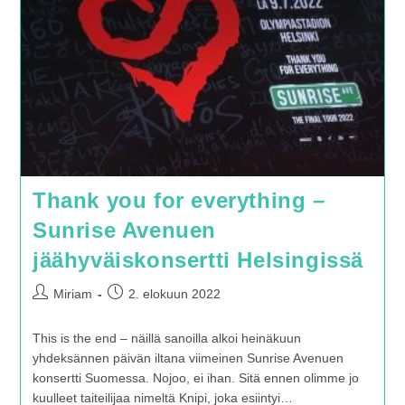
Thank you for everything –
Sunrise Avenuen
jäähyväiskonsertti Helsingissä
Artikkelin
Artikkeli
Miriam
2. elokuun 2022
kirjoittaja:
julkaistu:
This is the end – näillä sanoilla alkoi heinäkuun
yhdeksännen päivän iltana viimeinen Sunrise Avenuen
konsertti Suomessa. Nojoo, ei ihan. Sitä ennen olimme jo
kuulleet taiteilijaa nimeltä Knipi, joka esiintyi…