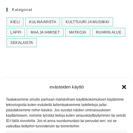
Kategoriat
KIELI
KULINAARISTA
KULTTUURI JA MUSIIKKI
LAPPI
MAA JA IHMISET
MATKOJA
RUHRIN ALUE
SEKALAISTA
evästeiden käyttö
Taataksemme sinulle parhaan mahdollisen käyttökokemuksen käytämme
teknologioita kuten evästeitä tallentaaksemme laitetietoja ja/tai
päästäksemme niihin käsiksi. Jos suostut näiden ominaisuuksien
käyttämiseen, voimme työstää tietoja kuten selauskäyttäytyminen tai selvät
ID:t tällä sivustolla. Jos et anna suostumustasi tai peruutat sen, voi se
Yhteys
vaikuttaa tiettyihin tunnisteisiin tai toimintoihin.