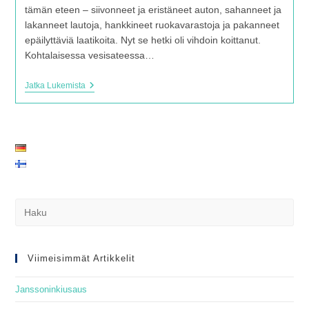
tämän eteen – siivonneet ja eristäneet auton, sahanneet ja
lakanneet lautoja, hankkineet ruokavarastoja ja pakanneet
epäilyttäviä laatikoita. Nyt se hetki oli vihdoin koittanut.
Kohtalaisessa vesisateessa…
Etelästä
Jatka Lukemista
Pohjoiseen
Ja
Takaisin:
Elämyksiä
Suomessa
Itsekunnostetussa
Autossa
Pre
Es
to
clo
Viimeisimmät Artikkelit
the
Janssoninkiusaus
sea