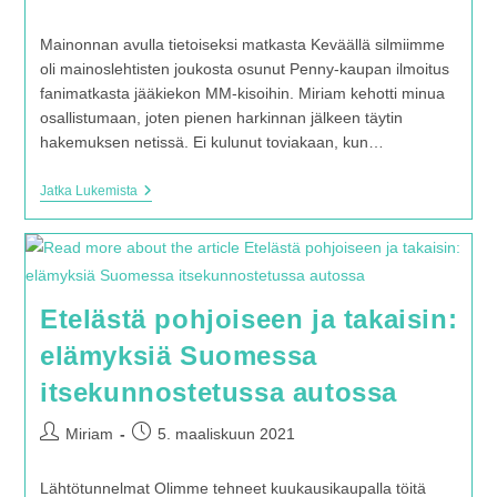
kirjoittaja:
julkaistu:
Mainonnan avulla tietoiseksi matkasta Keväällä silmiimme
oli mainoslehtisten joukosta osunut Penny-kaupan ilmoitus
fanimatkasta jääkiekon MM-kisoihin. Miriam kehotti minua
osallistumaan, joten pienen harkinnan jälkeen täytin
hakemuksen netissä. Ei kulunut toviakaan, kun…
Pennyn
Jatka Lukemista
Kustannuksella
Jääkiekon
MM-
Kisoissa
2022
Etelästä pohjoiseen ja takaisin:
elämyksiä Suomessa
itsekunnostetussa autossa
Artikkelin
Artikkeli
Miriam
5. maaliskuun 2021
kirjoittaja:
julkaistu:
Lähtötunnelmat Olimme tehneet kuukausikaupalla töitä