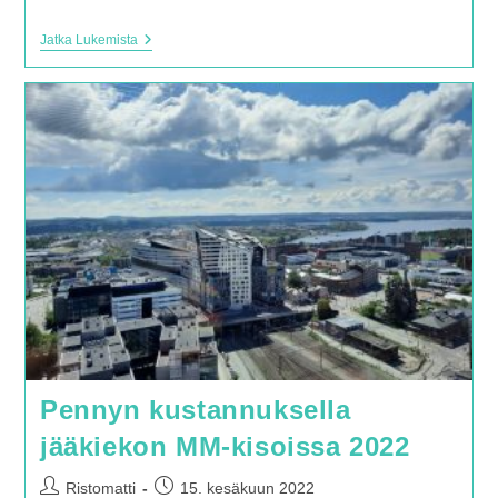
Thank
Jatka Lukemista
You
For
Everything
–
Sunrise
Avenuen
Jäähyväiskonsertti
Helsingissä
Pennyn kustannuksella
jääkiekon MM-kisoissa 2022
Artikkelin
Artikkeli
Ristomatti
15. kesäkuun 2022