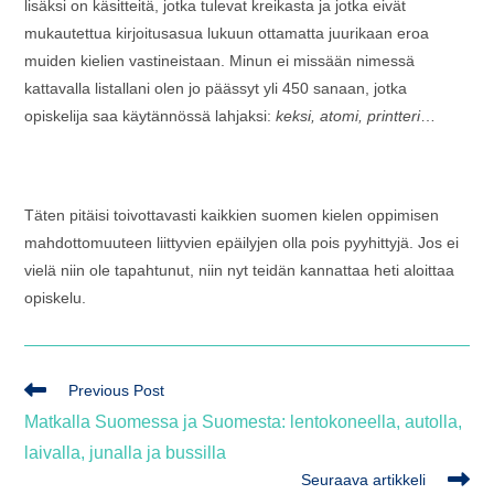
lisäksi on käsitteitä, jotka tulevat kreikasta ja jotka eivät
mukautettua kirjoitusasua lukuun ottamatta juurikaan eroa
muiden kielien vastineistaan. Minun ei missään nimessä
kattavalla listallani olen jo päässyt yli 450 sanaan, jotka
opiskelija saa käytännössä lahjaksi:
keksi, atomi, printteri
…
Täten pitäisi toivottavasti kaikkien suomen kielen oppimisen
mahdottomuuteen liittyvien epäilyjen olla pois pyyhittyjä. Jos ei
vielä niin ole tapahtunut, niin nyt teidän kannattaa heti aloittaa
opiskelu.
Lue
Previous Post
lisää
Matkalla Suomessa ja Suomesta: lentokoneella, autolla,
artikkeleita
laivalla, junalla ja bussilla
Seuraava artikkeli