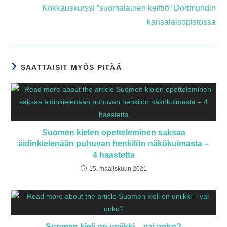
Kokkauskurssi ”suomalainen keittiö“ Dortmundin
kansalaisopistossa
SAATTAISIT MYÖS PITÄÄ
Suomen kielen opetteleminen saksaa
äidinkielenään puhuvan henkilön näkökulmasta –
4 haastetta
15. maaliskuun 2021
Suomen kieli on uniikki – vai onko?