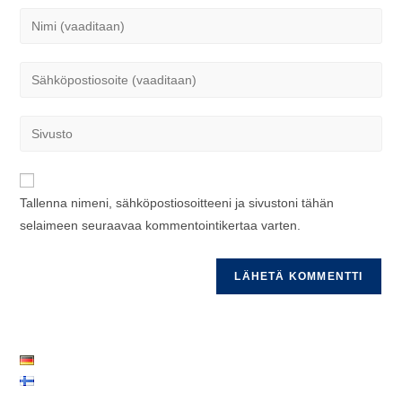
Kirjoita
nimesi
tai
Kirjoita
käyttäjätunnuksesi
sähköpostiosoitteesi
kommentoidaksesi
kommentoidaksesi
Kirjoita
sivustosi
verkko-
osoite/URL
Tallenna nimeni, sähköpostiosoitteeni ja sivustoni tähän
(valinnainen)
selaimeen seuraavaa kommentointikertaa varten.