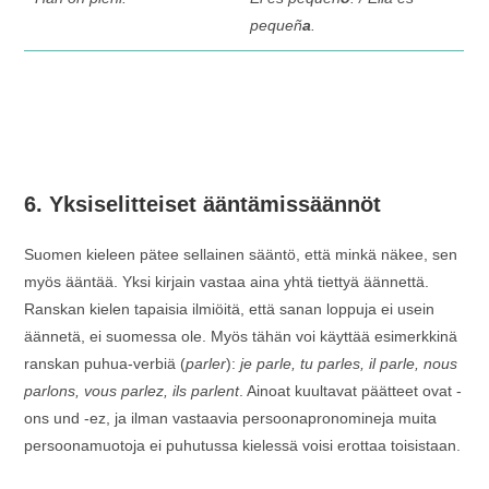
pequeñ
a
.
6. Yksiselitteiset ääntämissäännöt
Suomen kieleen pätee sellainen sääntö, että minkä näkee, sen
myös ääntää. Yksi kirjain vastaa aina yhtä tiettyä äännettä.
Ranskan kielen tapaisia ilmiöitä, että sanan loppuja ei usein
äännetä, ei suomessa ole. Myös tähän voi käyttää esimerkkinä
ranskan puhua-verbiä (
parler
):
je parle, tu parles, il parle, nous
parlons, vous parlez, ils parlent
. Ainoat kuultavat päätteet ovat -
ons und -ez, ja ilman vastaavia persoonapronomineja muita
persoonamuotoja ei puhutussa kielessä voisi erottaa toisistaan.