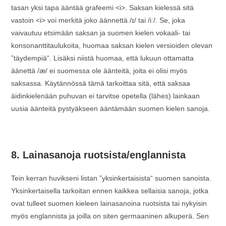
tasan yksi tapa ääntää grafeemi <i>. Saksan kielessä sitä
vastoin <i> voi merkitä joko äännettä ​/⁠ɪ⁠/ tai /iː/. Se, joka
vaivautuu etsimään saksan ja suomen kielen vokaali- tai
konsonanttitaulukoita, huomaa saksan kielen versioiden olevan
”täydempiä“. Lisäksi niistä huomaa, että lukuun ottamatta
äänettä /æ/ ei suomessa ole äänteitä, joita ei olisi myös
saksassa. Käytännössä tämä tarkoittaa sitä, että saksaa
äidinkielenään puhuvan ei tarvitse opetella (lähes) lainkaan
uusia äänteitä pystyäkseen ääntämään suomen kielen sanoja.
8. Lainasanoja ruotsista/englannista
Tein kerran huvikseni listan ”yksinkertaisista“ suomen sanoista.
Yksinkertaisella tarkoitan ennen kaikkea sellaisia sanoja, jotka
ovat tulleet suomen kieleen lainasanoina ruotsista tai nykyisin
myös englannista ja joilla on siten germaaninen alkuperä. Sen