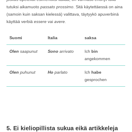
tutuksi aikamuoto
passato prossimo
. Sitä käytettäessä on aina
(samoin kuin saksan kielessä) valittava, täytyykö apuverbinä
käyttää verbiä
essere
vai
avere
.
Suomi
Italia
saksa
Olen
saapunut
Sono
arrivato
Ich
bin
angekommen
Olen
puhunut
Ho
parlato
Ich
habe
gesprochen
5. Ei kieliopillista sukua eikä artikkeleja