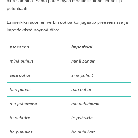
aina samoina. Sama pätee myös moduksiin konditionaali ja
potentiaali.
Esimerkiksi suomen verbin
puhua
konjugaatio preesensissä ja
imperfektissä näyttää tältä:
preesens
imperfekti
minä puhu
n
minä puhui
n
sinä puhu
t
sinä puhui
t
hän puhuu
hän puhui
me puhu
mme
me puhui
mme
te puhu
tte
te puhui
tte
he puhu
vat
he puhui
vat