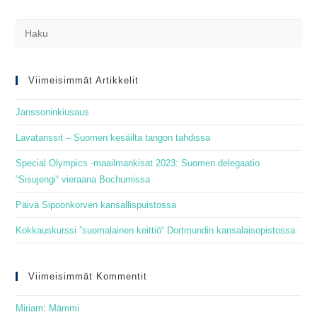
Pre
Es
to
clo
Viimeisimmät Artikkelit
the
Janssoninkiusaus
sea
pan
Lavatanssit – Suomen kesäilta tangon tahdissa
Special Olympics -maailmankisat 2023: Suomen delegaatio
“Sisujengi“ vieraana Bochumissa
Päivä Sipoonkorven kansallispuistossa
Kokkauskurssi ”suomalainen keittiö“ Dortmundin kansalaisopistossa
Viimeisimmät Kommentit
Miriam
:
Mämmi