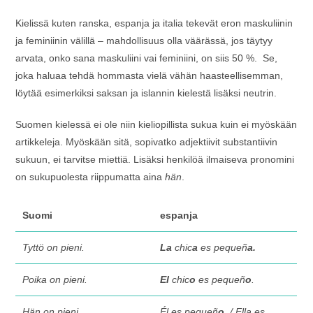
Kielissä kuten ranska, espanja ja italia tekevät eron maskuliinin
ja feminiinin välillä – mahdollisuus olla väärässä, jos täytyy
arvata, onko sana maskuliini vai feminiini, on siis 50 %. Se,
joka haluaa tehdä hommasta vielä vähän haasteellisemman,
löytää esimerkiksi saksan ja islannin kielestä lisäksi neutrin.
Suomen kielessä ei ole niin kieliopillista sukua kuin ei myöskään
artikkeleja. Myöskään sitä, sopivatko adjektiivit substantiivin
sukuun, ei tarvitse miettiä. Lisäksi henkilöä ilmaiseva pronomini
on sukupuolesta riippumatta aina
hän
.
Suomi
espanja
Tyttö on pieni.
La
chic
a
es peque
ñ
a.
Poika on pieni.
El
chic
o
es peque
ñ
o
.
Hän on pieni.
Él es pequeñ
o
. / Ella es