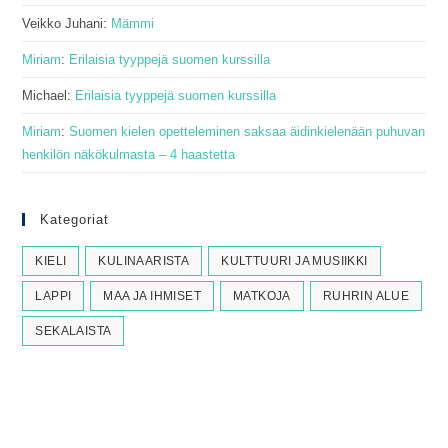
Veikko Juhani
:
Mämmi
Miriam
:
Erilaisia tyyppejä suomen kurssilla
Michael
:
Erilaisia tyyppejä suomen kurssilla
Miriam
:
Suomen kielen opetteleminen saksaa äidinkielenään puhuvan
henkilön näkökulmasta – 4 haastetta
Kategoriat
KIELI
KULINAARISTA
KULTTUURI JA MUSIIKKI
LAPPI
MAA JA IHMISET
MATKOJA
RUHRIN ALUE
SEKALAISTA