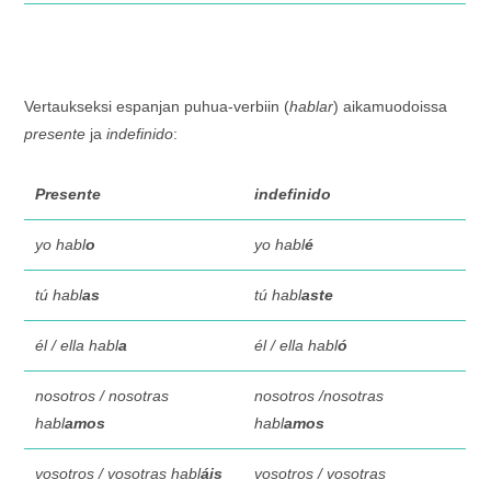
Vertaukseksi espanjan puhua-verbiin (
hablar
) aikamuodoissa
presente
ja
indefinido
:
Presente
indefinido
yo habl
o
yo habl
é
tú habl
as
tú habl
aste
él / ella habl
a
él / ella habl
ó
nosotros / nosotras
nosotros /nosotras
habl
amos
habl
amos
vosotros / vosotras habl
áis
vosotros / vosotras