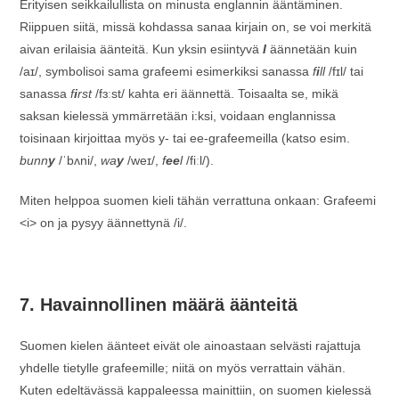
Erityisen seikkailullista on minusta englannin ääntäminen.
Riippuen siitä, missä kohdassa sanaa kirjain on, se voi merkitä
aivan erilaisia äänteitä. Kun yksin esiintyvä
I
äännetään kuin
/aɪ/, symbolisoi sama grafeemi esimerkiksi sanassa
f
i
ll
/fɪl/ tai
sanassa
f
i
rst
/fɜːst/ kahta eri äännettä. Toisaalta se, mikä
saksan kielessä ymmärretään i:ksi, voidaan englannissa
toisinaan kirjoittaa myös y- tai ee-grafeemeilla (katso esim.
bunn
y
/ˈbʌni/,
wa
y
/weɪ/,
f
ee
l
/fiːl/).
Miten helppoa suomen kieli tähän verrattuna onkaan: Grafeemi
<i> on ja pysyy äännettynä /i/.
7. Havainnollinen määrä äänteitä
Suomen kielen äänteet eivät ole ainoastaan selvästi rajattuja
yhdelle tietylle grafeemille; niitä on myös verrattain vähän.
Kuten edeltävässä kappaleessa mainittiin, on suomen kielessä