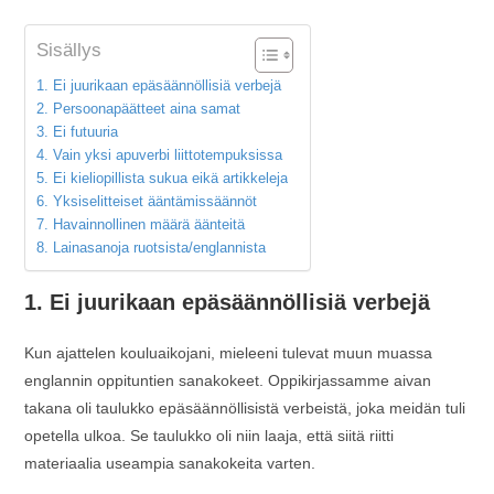
Sisällys
1. Ei juurikaan epäsäännöllisiä verbejä
2. Persoonapäätteet aina samat
3. Ei futuuria
4. Vain yksi apuverbi liittotempuksissa
5. Ei kieliopillista sukua eikä artikkeleja
6. Yksiselitteiset ääntämissäännöt
7. Havainnollinen määrä äänteitä
8. Lainasanoja ruotsista/englannista
1. Ei juurikaan epäsäännöllisiä verbejä
Kun ajattelen kouluaikojani, mieleeni tulevat muun muassa
englannin oppituntien sanakokeet. Oppikirjassamme aivan
takana oli taulukko epäsäännöllisistä verbeistä, joka meidän tuli
opetella ulkoa. Se taulukko oli niin laaja, että siitä riitti
materiaalia useampia sanakokeita varten.