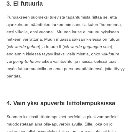
3. Ei futuuria
Puhuakseen suomeksi tulevista tapahtumista riittää se, että
ajankohdan määrittelee tarkemmin sanoilla kuten ”huomenna,
ensi viikolla, ensi vuonna“. Muuten lause ei muutu nykyiseen
hetkeen verrattuna. Muun muassa saksan kielessä on futuuri I
(
ich werde gehen
) ja futuuri II (
ich werde gegangen sein
),
englannin kielessä täytyy lisäksi vielä miettiä, onko
will-future
vai
going-to-future
oikea vaihtoehto, ja muissa kielissä taas
myös futuurimuotoilla on omat persoonapäätteensä, joita täytyy
päntätä.
4. Vain yksi apuverbi liittotempuksissa
Suomen kielessä liittotempukset perfekti ja pluskvamperfekti
muodostetaan aina olla-apuverbin avulla. Sille, joka on jo
joskus opetellut esimerkiksi italiaa, on varmasti ehtinyt tulla