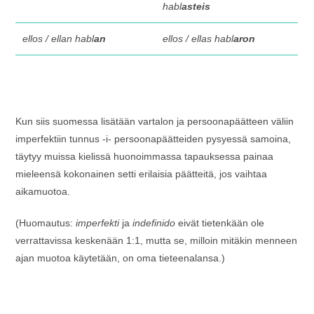
habl
asteis
ellos / ellan habl
an
ellos / ellas habl
aron
Kun siis suomessa lisätään vartalon ja persoonapäätteen väliin
imperfektiin tunnus -i- persoonapäätteiden pysyessä samoina,
täytyy muissa kielissä huonoimmassa tapauksessa painaa
mieleensä kokonainen setti erilaisia päätteitä, jos vaihtaa
aikamuotoa.
(Huomautus:
imperfekti
ja
indefinido
eivät tietenkään ole
verrattavissa keskenään 1:1, mutta se, milloin mitäkin menneen
ajan muotoa käytetään, on oma tieteenalansa.)