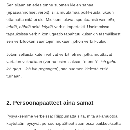
Sen sijaan en edes tunne suomen kielen sanaa
(epäsäännölliset verbit), sillä muutamaa poikkeusta lukuun
ottamatta niitä ei ole. Mieleeni tulevat spontaanisti vain
olla
,
tehdä
,
nähdä
sekä
käydä
-verbin imperfekti. Useimmissa
tapauksissa verbin konjugaatio tapahtuu kuitenkin täsmällisesti
sen verbiluokan sääntöjen mukaan, johon verbi kuuluu.
Jotain sellaista kuten vahvat verbit, eli ne, jotka muuttavat
vartalon vokaaliaan (vertaa esim. saksan ”mennä“:
ich g
e
he –
ich g
i
ng – ich bin geg
a
ngen
), saa suomen kielestä etsiä
turhaan.
2. Persoonapäätteet aina samat
Pysyäksemme verbeissä: Riippumatta siitä, mitä aikamuotoa
käytetään, pysyvät persoonapäätteet suomessa poikkeuksetta