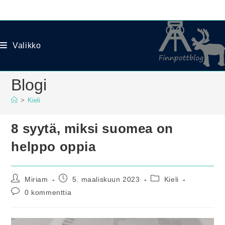
Siirry
suoraan
sisältöön
Valikko
Blogi
>
Kieli
8 syytä, miksi suomea on
helppo oppia
Artikkelin
Artikkeli
Artikkelin
Miriam
5. maaliskuun 2023
Kieli
kirjoittaja:
julkaistu:
kategoria:
Artikkelin
0 kommenttia
kommentit: