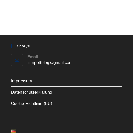
Yhteys
Email:
Opens
finnpottblog@gmail.com
in
your
application
Impressum
Datenschutzerklärung
Cookie-Richtlinie (EU)