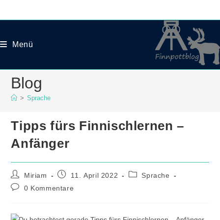
Zum
Inhalt
springen
Menü
Blog
>
Sprache
Tipps fürs Finnischlernen –
Anfänger
Beitrags-
Beitrag
Beitrags-
Miriam
11. April 2022
Sprache
Autor:
veröffentlicht:
Kategorie:
Beitrags-
0 Kommentare
Kommentare: