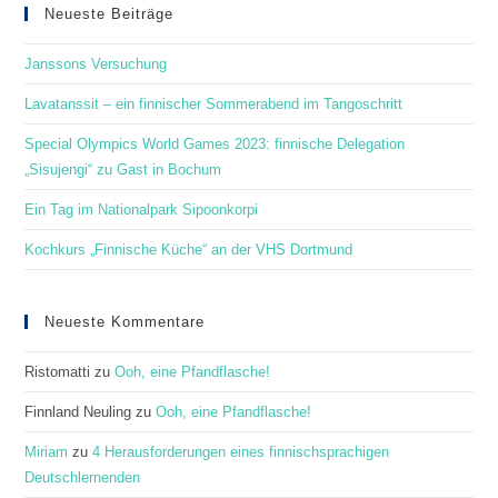
clo
Neueste Beiträge
the
Janssons Versuchung
sea
pan
Lavatanssit – ein finnischer Sommerabend im Tangoschritt
Special Olympics World Games 2023: finnische Delegation
„Sisujengi“ zu Gast in Bochum
Ein Tag im Nationalpark Sipoonkorpi
Kochkurs „Finnische Küche“ an der VHS Dortmund
Neueste Kommentare
Ristomatti
zu
Ooh, eine Pfandflasche!
Finnland Neuling
zu
Ooh, eine Pfandflasche!
Miriam
zu
4 Herausforderungen eines finnischsprachigen
Deutschlernenden