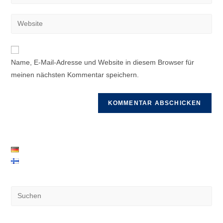
deine
Benutzernamen
E-
Gib
zum
Mail-
deine
Kommentieren
Adresse
Website-
ein
zum
URL
Name, E-Mail-Adresse und Website in diesem Browser für
Kommentieren
ein
meinen nächsten Kommentar speichern.
ein
(optional)
Pre
Es
to