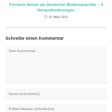
Finnisch lernen als deutscher Muttersprachler – 4
Herausforderungen
15. März 2021
Schreibe einen Kommentar
Kommentar
Gib
deinen
Namen
Gib
oder