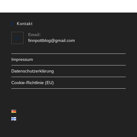
Kontakt
Email:
Opens
finnpottblog@gmail.com
in
your
application
Impressum
Datenschutzerklärung
Cookie-Richtlinie (EU)