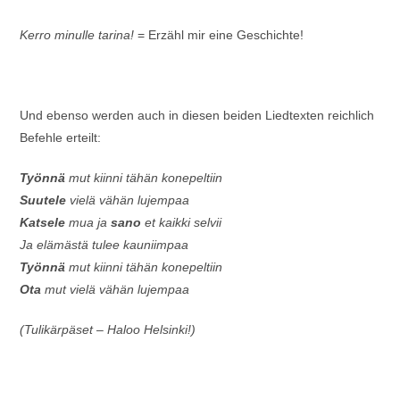
Kerro minulle tarina!
= Erzähl mir eine Geschichte!
Und ebenso werden auch in diesen beiden Liedtexten reichlich
Befehle erteilt:
Työnnä
mut kiinni tähän konepeltiin
Suutele
vielä vähän lujempaa
Katsele
mua ja
sano
et kaikki selvii
Ja elämästä tulee kauniimpaa
Työnnä
mut kiinni tähän konepeltiin
Ota
mut vielä vähän lujempaa
(Tulikärpäset – Haloo Helsinki!)