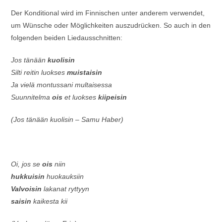
Der Konditional wird im Finnischen unter anderem verwendet,
um Wünsche oder Möglichkeiten auszudrücken. So auch in den
folgenden beiden Liedausschnitten:
Jos tänään
kuolisin
Silti reitin luokses
muistaisin
Ja vielä montussani multaisessa
Suunnitelma
ois
et luokses
kiipeisin
(Jos tänään kuolisin – Samu Haber)
Oi, jos se
ois
niin
hukkuisin
huokauksiin
Valvoisin
lakanat ryttyyn
saisin
kaikesta kii