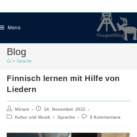
Zum
Inhalt
springen
Menü
Blog
>
Sprache
Finnisch lernen mit Hilfe von
Liedern
Beitrags-
Beitrag
Miriam
24. November 2022
Autor:
veröffentlicht:
Beitrags-
Beitrags-
Kultur und Musik
/
Sprache
0 Kommentare
Kategorie:
Kommentare: