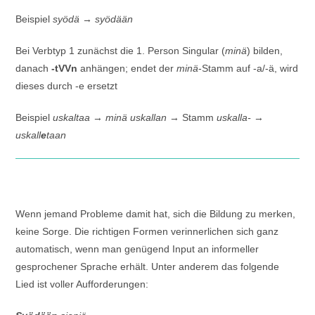
Beispiel
syödä
→
syödään
Bei Verbtyp 1 zunächst die 1. Person Singular (
minä
) bilden,
danach
-tVVn
anhängen; endet der
minä
-Stamm auf -a/-ä, wird
dieses durch -e ersetzt
Beispiel
uskaltaa
→
minä uskallan
→ Stamm
uskalla-
→
uskall
e
taan
Wenn jemand Probleme damit hat, sich die Bildung zu merken,
keine Sorge. Die richtigen Formen verinnerlichen sich ganz
automatisch, wenn man genügend Input an informeller
gesprochener Sprache erhält. Unter anderem das folgende
Lied ist voller Aufforderungen: