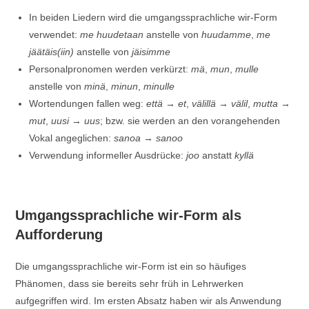
In beiden Liedern wird die umgangssprachliche wir-Form
verwendet:
me huudetaan
anstelle von
huudamme
,
me
jäätäis(iin)
anstelle von
jäisimme
Personalpronomen werden verkürzt:
mä
,
mun
,
mulle
anstelle von
minä
,
minun
,
minulle
Wortendungen fallen weg:
että
→
et
,
välillä
→
välil
,
mutta
→
mut
,
uusi
→
uus
; bzw. sie werden an den vorangehenden
Vokal angeglichen:
sanoa
→
sanoo
Verwendung informeller Ausdrücke:
joo
anstatt
kyllä
Umgangssprachliche wir-Form als
Aufforderung
Die umgangssprachliche wir-Form ist ein so häufiges
Phänomen, dass sie bereits sehr früh in Lehrwerken
aufgegriffen wird. Im ersten Absatz haben wir als Anwendung