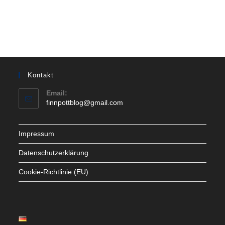
Kontakt
Email:
Opens
finnpottblog@gmail.com
in
your
application
Impressum
Datenschutzerklärung
Cookie-Richtlinie (EU)