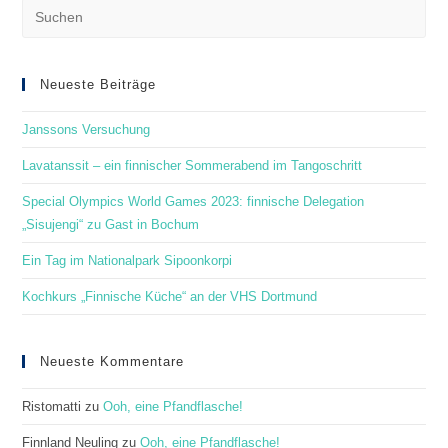
Pre
Es
to
clo
Neueste Beiträge
the
Janssons Versuchung
sea
pan
Lavatanssit – ein finnischer Sommerabend im Tangoschritt
Special Olympics World Games 2023: finnische Delegation
„Sisujengi“ zu Gast in Bochum
Ein Tag im Nationalpark Sipoonkorpi
Kochkurs „Finnische Küche“ an der VHS Dortmund
Neueste Kommentare
Ristomatti
zu
Ooh, eine Pfandflasche!
Finnland Neuling
zu
Ooh, eine Pfandflasche!