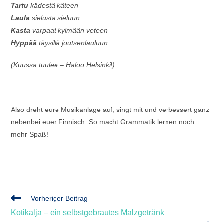
Tartu
kädestä käteen
Laula
sielusta sieluun
Kasta
varpaat kylmään veteen
Hyppää
täysillä joutsenlauluun
(Kuussa tuulee – Haloo Helsinki!)
Also dreht eure Musikanlage auf, singt mit und verbessert ganz
nebenbei euer Finnisch. So macht Grammatik lernen noch
mehr Spaß!
Weitere
Vorheriger Beitrag
Artikel
Kotikalja – ein selbstgebrautes Malzgetränk
ansehen