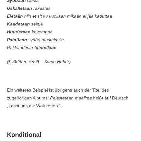
Syödään
sieniä
Uskalletaan
rakastaa
Eletään
niin et sit ku kuollaan mikään ei jää kaduttaa
Kaadetaan
seiniä
Huudetaan
kovempaa
Painitaan
sydän mustelmille
Rakkaudesta
taistellaan
(Syödään sieniä – Samu Haber)
Ein weiteres Beispiel ist übrigens auch der Titel des
zugehörigen Albums:
Pelastetaan maailma
heißt auf Deutsch
„Lasst uns die Welt retten.“.
Konditional