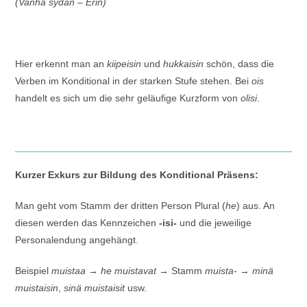
(Vanha sydän – Erin)
Hier erkennt man an
kiipeisin
und
hukkaisin
schön, dass die
Verben im Konditional in der starken Stufe stehen. Bei
ois
handelt es sich um die sehr geläufige Kurzform von
olisi
.
Kurzer Exkurs zur Bildung des Konditional Präsens:
Man geht vom Stamm der dritten Person Plural (
he
) aus. An
diesen werden das Kennzeichen
-isi-
und die jeweilige
Personalendung angehängt.
Beispiel
muistaa
→
he muistavat
→ Stamm
muista-
→
minä
muistaisin
,
sinä muistaisit
usw.