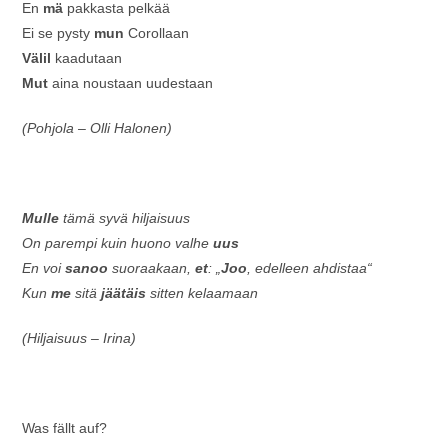
En
mä
pakkasta pelkää
Ei se pysty
mun
Corollaan
Välil
kaadutaan
Mut
aina noustaan uudestaan
(Pohjola – Olli Halonen)
Mulle
tämä syvä hiljaisuus
On parempi kuin huono valhe
uus
En voi
sanoo
suoraakaan,
et
: „
Joo
, edelleen ahdistaa“
Kun
me
sitä
jäätäis
sitten kelaamaan
(Hiljaisuus – Irina)
Was fällt auf?