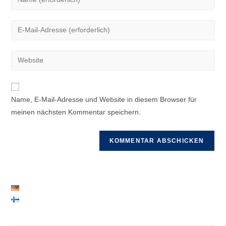
deinen
Namen
Gib
oder
deine
Benutzernamen
E-
Gib
zum
Mail-
deine
Kommentieren
Adresse
Website-
ein
zum
URL
Name, E-Mail-Adresse und Website in diesem Browser für
Kommentieren
ein
meinen nächsten Kommentar speichern.
ein
(optional)