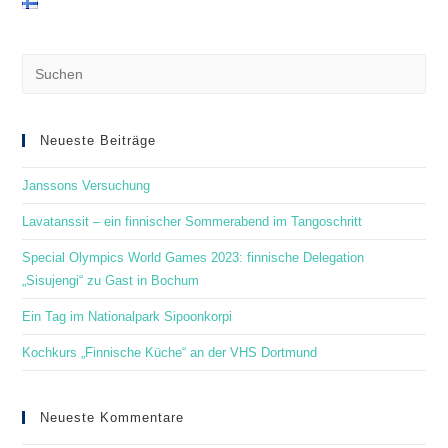
Pre
Es
to
clo
Neueste Beiträge
the
Janssons Versuchung
sea
pan
Lavatanssit – ein finnischer Sommerabend im Tangoschritt
Special Olympics World Games 2023: finnische Delegation
„Sisujengi“ zu Gast in Bochum
Ein Tag im Nationalpark Sipoonkorpi
Kochkurs „Finnische Küche“ an der VHS Dortmund
Neueste Kommentare