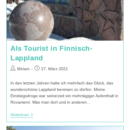
Als Tourist in Finnisch-
Lappland
Beitrags-
Beitrag
Miriam
27. März 2021
Autor:
veröffentlicht:
In den letzten Jahren hatte ich mehrfach das Glück, das
wunderschöne Lappland bereisen zu dürfen. Meine
Einstiegsdroge war seinerzeit ein mehrtägiger Aufenthalt in
Rovaniemi. Was man dort und in anderen…
Als
Weiterlesen
Tourist
In
Finnisch-