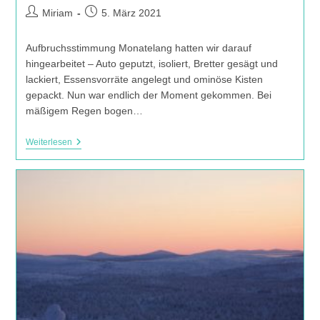
Beitrags-
Beitrag
Miriam
5. März 2021
Autor:
veröffentlicht:
Aufbruchsstimmung Monatelang hatten wir darauf
hingearbeitet – Auto geputzt, isoliert, Bretter gesägt und
lackiert, Essensvorräte angelegt und ominöse Kisten
gepackt. Nun war endlich der Moment gekommen. Bei
mäßigem Regen bogen…
Von
Weiterlesen
Süd
Nach
Nord
Und
Zurück:
Im
Selbst
Ausgebauten
Auto
Durch
Finnland