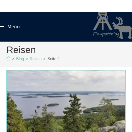
Zum
Inhalt
springen
Menü
Reisen
>
Blog
>
Reisen
>
Seite 2