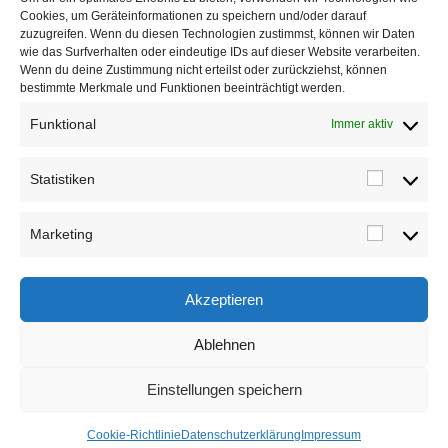
Cookies, um Geräteinformationen zu speichern und/oder darauf
zuzugreifen. Wenn du diesen Technologien zustimmst, können wir Daten
wie das Surfverhalten oder eindeutige IDs auf dieser Website verarbeiten.
Wenn du deine Zustimmung nicht erteilst oder zurückziehst, können
Kontakt
bestimmte Merkmale und Funktionen beeinträchtigt werden.
Email:
Funktional
Immer aktiv
Opens
finnpottblog@gmail.com
in
your
Statistiken
application
Statistik
Impressum
Marketing
Datenschutzerklärung
Marketin
Cookie-Richtlinie (EU)
Akzeptieren
Ablehnen
Einstellungen speichern
Cookie-Richtlinie
Datenschutzerklärung
Impressum