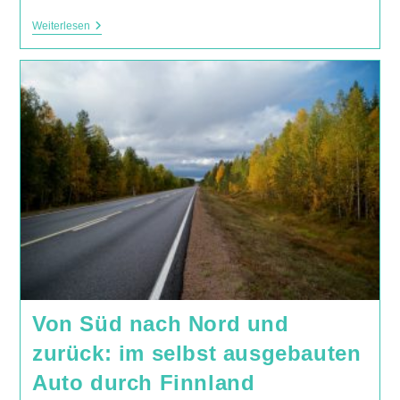
August
Weiterlesen
In
Kokemäki
Von Süd nach Nord und
zurück: im selbst ausgebauten
Auto durch Finnland