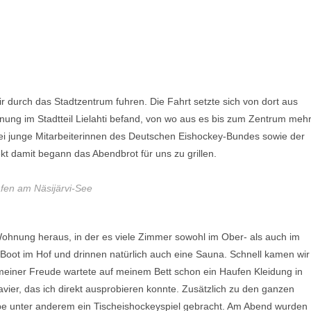
r durch das Stadtzentrum fuhren. Die Fahrt setzte sich von dort aus
hnung im Stadtteil Lielahti befand, von wo aus es bis zum Zentrum meh
wei junge Mitarbeiterinnen des Deutschen Eishockey-Bundes sowie der
kt damit begann das Abendbrot für uns zu grillen.
fen am Näsijärvi-See
 Wohnung heraus, in der es viele Zimmer sowohl im Ober- als auch im
Boot im Hof und drinnen natürlich auch eine Sauna. Schnell kamen wir
meiner Freude wartete auf meinem Bett schon ein Haufen Kleidung in
vier, das ich direkt ausprobieren konnte. Zusätzlich zu den ganzen
pe unter anderem ein Tischeishockeyspiel gebracht. Am Abend wurden