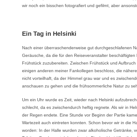
wir noch ein bisschen fotografiert und gefilmt, aber anson
Ein Tag in Helsinki
Nach einer überraschenderweise gut durchgeschlafenen 
Geräusche, da die für den Reiseveranstalter beschäftigten
Frühstück zuzubereiten. Zwischen Frühstück und Aufbruch 
einigen anderen meiner Fankollegen beschloss, die nähe
nicht vorteilhaft, da der Himmel grau war und es zwischen
anschauen zu gehen und die frühsommerliche Natur zu se
Um ein Uhr wurde es Zeit, wieder nach Helsinki aufzubrec
schlecht, da es zwischendurch heftig regnete. Als wir in H
der Regen endete. Eine Stunde vor Beginn der Partie kamen w
Wartezeit auch eintreten konnten. Schon bevor wir in die Hal
worden: In der Halle wurden zwar alkoholische Getränke, vo