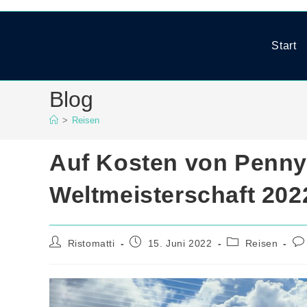
Zum
Inhalt
springen
Start
Blog
>
Reisen
Auf Kosten von Penny 
Weltmeisterschaft 202
Beitrags-
Beitrag
Beitrags-
Bei
Ristomatti
15. Juni 2022
Reisen
Autor:
veröffentlicht:
Kategorie:
Ko