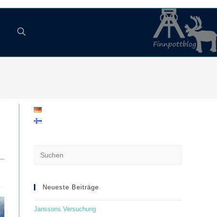
Website-
Suche
umschalten
Press
Escape
to
close
Neueste Beiträge
the
Janssons Versuchung
search