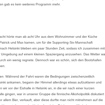
sten gab es kein weiteres Programm mehr.
Nacht hörte man ab acht Uhr aus dem Wohnzimmer und der Küche
 Patrick und Max kamen, um für die Supporting-Six-Mannschaft
nach Helsinki blieben ein paar Stunden Zeit, sodass ich zusammen mit
re Umgebung auf einem kleinen Spaziergang anzusehen. Das Wetter wa
durch ein wenig regnete. Dennoch war es schön, sich den Bootshafen
hen.
hen. Während der Fahrt waren die Bedingungen zwischenzeitlich
elsinki ankamen, begann der Himmel allerdings etwas aufzuklaren und
ir vor der Eishalle in Helsinki an, in die wir nach einer kurzen
le gingen, war in unserer Gruppe die finnische Alkoholpolitik diskutiert
r allem Bier, verkauft, aber diese durfte man nicht mitnehmen auf die