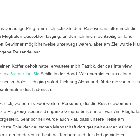
as vorläufige Programm. Ich schickte dem Reiseveranstalter noch die
 Flughafen Düsseldorf losging, an dem ich mich rechtzeitig einfand.
en Gewinner möglicherweise unterwegs waren, aber am Ziel wurde klar
logene Reisende war.
en Koffer geholt hatte, erwartete mich Patrick, der das Interview
enny-Supporting-Six
-Schild in der Hand. Wir unterhielten uns einen
ssen zu holen. Ich ging sofort Richtung Alepa und führte die von mir im
eautomaten des Ladens zu.
la zurück, wo bereits zwei weitere Personen, die die Reise gewonnen
letzte Flugzeug, sodass die ganze Gruppe beisammen war. Am Flughafe
estellt. Sehr schnell wurde auch klar, dass unsere Reise am
ächste Spiel der deutschen Mannschaft dort gespielt werden würde.
s mit den anderen in Richtung Tampere und der dort gemieteten