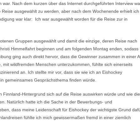
n war. Nach dem kurzen über das Internet durchgeführten Interview wa
ie Reise ausgewählt zu werden, aber nach dem Wochenende erhielt ich
digung war klar: Ich war ausgewählt worden für die Reise zur in
ebotenen Gruppen ausgewählt und damit die einzige, deren Reise nach
hristi Himmelfahrt beginnen und am folgenden Montag enden, sodass
ibung ging auch direkt hervor, dass die Gewinner zusammen in einer A
 mit wildfremden Menschen unterzukommen, fühlte sich einerseits
zinierend an. Ich stellte mir vor, dass sie wie ich an Eishockey
st ein gemeinsames Gesprächsthema finden würde.
n Finnland-Hintergrund sich auf die Reise auswirken würde und wie die
n. Natürlich hatte ich die Sache in der Bewerbungs- und
eben, dass meine Leidenschaft für Eishockey der wichtigste Grund daf
nlandreisen fühlte ich mich gewissermaßen fremd in einer ziemlich