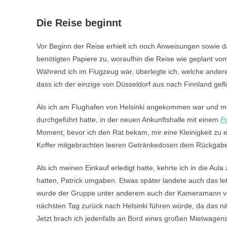
Die Reise beginnt
Vor Beginn der Reise erhielt ich noch Anweisungen sowie d
benötigten Papiere zu, woraufhin die Reise wie geplant vom
Während ich im Flugzeug war, überlegte ich, welche ander
dass ich der einzige von Düsseldorf aus nach Finnland gef
Als ich am Flughafen von Helsinki angekommen war und mein
durchgeführt hatte, in der neuen Ankunftshalle mit einem
P
Moment, bevor ich den Rat bekam, mir eine Kleinigkeit zu e
Koffer mitgebrachten leeren Getränkedosen dem Rückgab
Als ich meinen Einkauf erledigt hatte, kehrte ich in die Au
hatten, Patrick umgaben. Etwas später landete auch das 
wurde der Gruppe unter anderem auch der Kameramann vorg
nächsten Tag zurück nach Helsinki führen würde, da das n
Jetzt brach ich jedenfalls an Bord eines großen Mietwagen