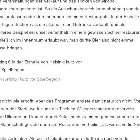
en Veranstaltungen der Verkauf und das Trinken von Alkohol
ereichen gestattet ist. So ein Ausschankbereich kann abhängig von de
al umfassen oder den Innenbereich eines Restaurants. In der Eishalle
rbigen Bechern als die alkoholfreien Getränke verkauft, und als
iteres Beispiel sei unser Aufenthalt in einem gewissen Schnellrestauran
ießlich im Innenraum erlaubt war, man durfte Bier also nicht einmal
sse bringen.
on Helsinki kurz vor Spielbeginn
nicht wie erhofft, aber das Programm endete damit natürlich nicht. Vo
um der Stadt, wo für uns ein Tisch im Wikingerrestaurant reserviert
oph Ullmann und kamen durch Zufall noch zu einem gemeinsamen Foto
 Mannschaft gerade dann am Restaurant vorbeilief, als wir es verließen
le verfolgten. Als wir in Lielahti ankamen, durfte ich noch von der