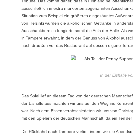
Tribüne. Das kommt daher, dass in Finnland bei öffentlich
ausschließlich in extra markierten sogenannten Ausschankb
Situation zum Beispiel ein größeres eingezäuntes Außenare
von Helsinki wurden die alkoholischen Getränke in andersfa
Ausschankbereich fungierte somit die Aula der Halle. Als we
in Tampere erwähnt, in dem der Genuss von Alkohol ausschl
nach draußen vor das Restaurant auf dessen eigene Terra
In der Eishalle v
Das Spiel lief an diesem Tag von der deutschen Mannschaft 
der Eishalle aus machten wir uns auf den Weg ins Kernzentr
war. Nach dem Essen verabschiedeten wir uns von Christ
mit den Spielern der deutschen Mannschaft, da ein Teil der
Die Rückfahrt nach Tampere verlief, indem wir die Abendspie