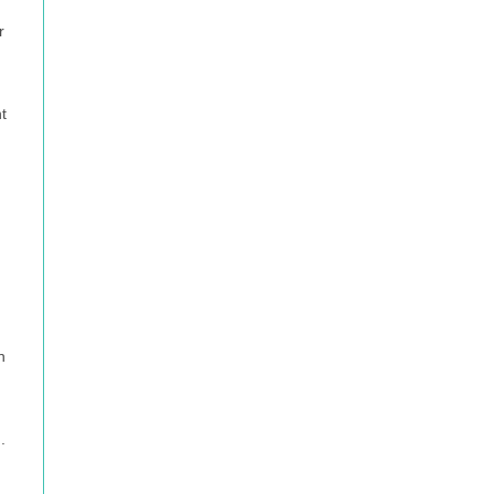
r
t
n
.