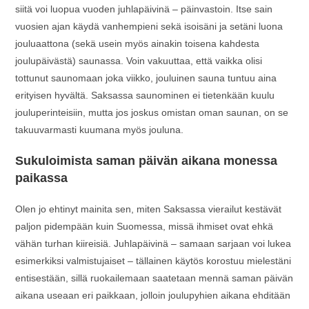
siitä voi luopua vuoden juhlapäivinä – päinvastoin. Itse sain
vuosien ajan käydä vanhempieni sekä isoisäni ja setäni luona
jouluaattona (sekä usein myös ainakin toisena kahdesta
joulupäivästä) saunassa. Voin vakuuttaa, että vaikka olisi
tottunut saunomaan joka viikko, jouluinen sauna tuntuu aina
erityisen hyvältä. Saksassa saunominen ei tietenkään kuulu
jouluperinteisiin, mutta jos joskus omistan oman saunan, on se
takuuvarmasti kuumana myös jouluna.
Sukuloimista saman päivän aikana monessa
paikassa
Olen jo ehtinyt mainita sen, miten Saksassa vierailut kestävät
paljon pidempään kuin Suomessa, missä ihmiset ovat ehkä
vähän turhan kiireisiä. Juhlapäivinä – samaan sarjaan voi lukea
esimerkiksi valmistujaiset – tällainen käytös korostuu mielestäni
entisestään, sillä ruokailemaan saatetaan mennä saman päivän
aikana useaan eri paikkaan, jolloin joulupyhien aikana ehditään