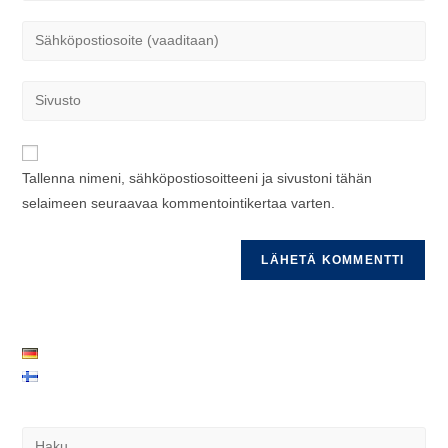
tai
Kirjoita
käyttäjätunnuksesi
sähköpostiosoitteesi
kommentoidaksesi
kommentoidaksesi
Kirjoita
sivustosi
verkko-
osoite/URL
Tallenna nimeni, sähköpostiosoitteeni ja sivustoni tähän
(valinnainen)
selaimeen seuraavaa kommentointikertaa varten.
Pre