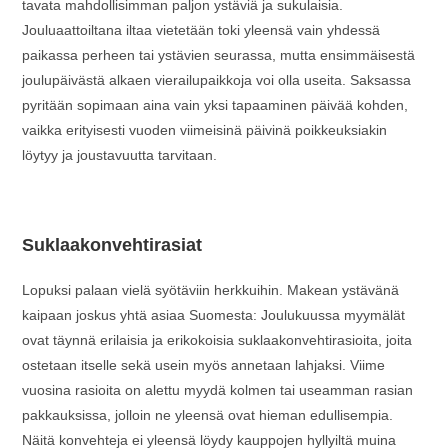
tavata mahdollisimman paljon ystäviä ja sukulaisia.
Jouluaattoiltana iltaa vietetään toki yleensä vain yhdessä
paikassa perheen tai ystävien seurassa, mutta ensimmäisestä
joulupäivästä alkaen vierailupaikkoja voi olla useita. Saksassa
pyritään sopimaan aina vain yksi tapaaminen päivää kohden,
vaikka erityisesti vuoden viimeisinä päivinä poikkeuksiakin
löytyy ja joustavuutta tarvitaan.
Suklaakonvehtirasiat
Lopuksi palaan vielä syötäviin herkkuihin. Makean ystävänä
kaipaan joskus yhtä asiaa Suomesta: Joulukuussa myymälät
ovat täynnä erilaisia ja erikokoisia suklaakonvehtirasioita, joita
ostetaan itselle sekä usein myös annetaan lahjaksi. Viime
vuosina rasioita on alettu myydä kolmen tai useamman rasian
pakkauksissa, jolloin ne yleensä ovat hieman edullisempia.
Näitä konvehteja ei yleensä löydy kauppojen hyllyiltä muina