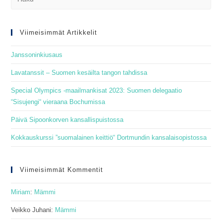
Es
to
clo
Viimeisimmät Artikkelit
the
Janssoninkiusaus
sea
pan
Lavatanssit – Suomen kesäilta tangon tahdissa
Special Olympics -maailmankisat 2023: Suomen delegaatio
“Sisujengi“ vieraana Bochumissa
Päivä Sipoonkorven kansallispuistossa
Kokkauskurssi ”suomalainen keittiö“ Dortmundin kansalaisopistossa
Viimeisimmät Kommentit
Miriam
:
Mämmi
Veikko Juhani
:
Mämmi