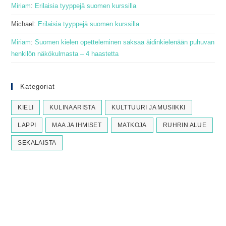
Miriam
:
Erilaisia tyyppejä suomen kurssilla
Michael
:
Erilaisia tyyppejä suomen kurssilla
Miriam
:
Suomen kielen opetteleminen saksaa äidinkielenään puhuvan
henkilön näkökulmasta – 4 haastetta
Kategoriat
KIELI
KULINAARISTA
KULTTUURI JA MUSIIKKI
LAPPI
MAA JA IHMISET
MATKOJA
RUHRIN ALUE
SEKALAISTA