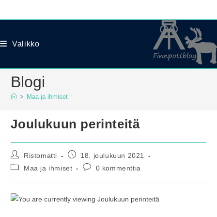
Siirry
suoraan
sisältöön
Valikko
Blogi
>
Maa ja ihmiset
Joulukuun perinteitä
Artikkelin
Artikkeli
Ristomatti
18. joulukuun 2021
kirjoittaja:
julkaistu:
Artikkelin
Artikkelin
Maa ja ihmiset
0 kommenttia
kategoria:
kommentit: