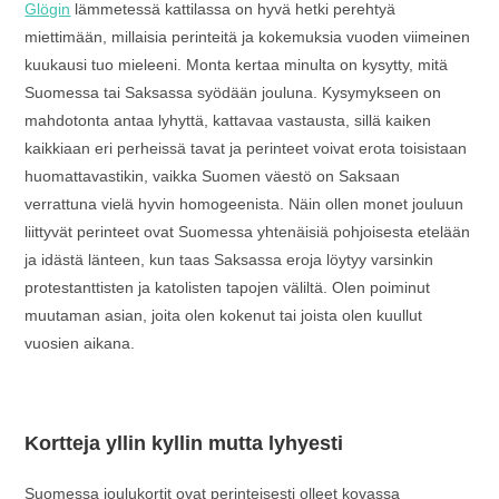
Glögin
lämmetessä kattilassa on hyvä hetki perehtyä
miettimään, millaisia perinteitä ja kokemuksia vuoden viimeinen
kuukausi tuo mieleeni. Monta kertaa minulta on kysytty, mitä
Suomessa tai Saksassa syödään jouluna. Kysymykseen on
mahdotonta antaa lyhyttä, kattavaa vastausta, sillä kaiken
kaikkiaan eri perheissä tavat ja perinteet voivat erota toisistaan
huomattavastikin, vaikka Suomen väestö on Saksaan
verrattuna vielä hyvin homogeenista. Näin ollen monet jouluun
liittyvät perinteet ovat Suomessa yhtenäisiä pohjoisesta etelään
ja idästä länteen, kun taas Saksassa eroja löytyy varsinkin
protestanttisten ja katolisten tapojen väliltä. Olen poiminut
muutaman asian, joita olen kokenut tai joista olen kuullut
vuosien aikana.
Kortteja yllin kyllin mutta lyhyesti
Suomessa joulukortit ovat perinteisesti olleet kovassa