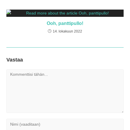
Ooh, panttipullo!
14. lokakuun 2022
Vastaa
Kommentti
Kirjoita
nimesi