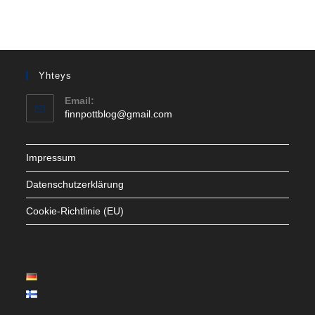
Yhteys
Email:
Opens
finnpottblog@gmail.com
in
your
application
Impressum
Datenschutzerklärung
Cookie-Richtlinie (EU)