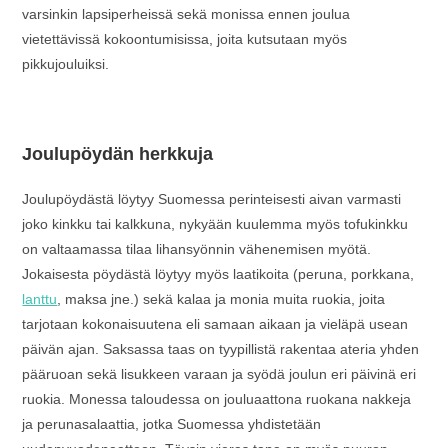
varsinkin lapsiperheissä sekä monissa ennen joulua
vietettävissä kokoontumisissa, joita kutsutaan myös
pikkujouluiksi.
Joulupöydän herkkuja
Joulupöydästä löytyy Suomessa perinteisesti aivan varmasti
joko kinkku tai kalkkuna, nykyään kuulemma myös tofukinkku
on valtaamassa tilaa lihansyönnin vähenemisen myötä.
Jokaisesta pöydästä löytyy myös laatikoita (peruna, porkkana,
lanttu
, maksa jne.) sekä kalaa ja monia muita ruokia, joita
tarjotaan kokonaisuutena eli samaan aikaan ja vieläpä usean
päivän ajan. Saksassa taas on tyypillistä rakentaa ateria yhden
pääruoan sekä lisukkeen varaan ja syödä joulun eri päivinä eri
ruokia. Monessa taloudessa on jouluaattona ruokana nakkeja
ja perunasalaattia, jotka Suomessa yhdistetään