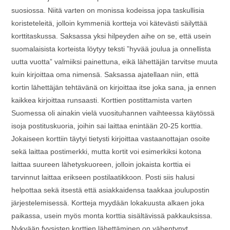
suosiossa. Niitä varten on monissa kodeissa jopa taskullisia
koristeteleitä, jolloin kymmeniä kortteja voi kätevästi säilyttää
korttitaskussa. Saksassa yksi hilpeyden aihe on se, että usein
suomalaisista korteista löytyy teksti ”hyvää joulua ja onnellista
uutta vuotta” valmiiksi painettuna, eikä lähettäjän tarvitse muuta
kuin kirjoittaa oma nimensä. Saksassa ajatellaan niin, että
kortin lähettäjän tehtävänä on kirjoittaa itse joka sana, ja ennen
kaikkea kirjoittaa runsaasti. Korttien postittamista varten
Suomessa oli ainakin vielä vuosituhannen vaihteessa käytössä
isoja postituskuoria, joihin sai laittaa enintään 20-25 korttia.
Jokaiseen korttiin täytyi tietysti kirjoittaa vastaanottajan osoite
sekä laittaa postimerkki, mutta kortit voi esimerkiksi kotona
laittaa suureen lähetyskuoreen, jolloin jokaista korttia ei
tarvinnut laittaa erikseen postilaatikkoon. Posti siis halusi
helpottaa sekä itsestä että asiakkaidensa taakkaa joulupostin
järjestelemisessä. Kortteja myydään lokakuusta alkaen joka
paikassa, usein myös monta korttia sisältävissä pakkauksissa.
Nykyään fyysisten korttien lähettäminen on vähentynyt