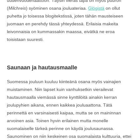
uudenvuodenaattoon. Täysin vieras tapa on myös puuron
(
Milchreis
) syöminen osana jouluateriaa.
Glögistä
on ollut
puhetta jo toisessa blogitekstissä, joten tähän mausteiseen
juomaan en perehdy tässä yhteydessä. Erilaisia makeita
leivonnaisia on kummassakin maassa, eivätkä ne eroa
toisistaan suuresti.
Saunaan ja hautausmaalle
Suomessa jouluun kuuluu kiinteänä osana myös vainajien
muistaminen. Niin lapset kuin vanhuksetkin vierailevat
hautausmaalla viemässä sinne kynttilöitä ainakin kerran
joulupyhien aikana, ennen kaikkea jouluaattona. Tätä
perinnettä en varsinaisesti kaipaa, mutta se on maininnan
arvoinen asia. Toinen hyvin erilainen mutta monelle
suomalaiselle tärkeä perinne on käydä joulusaunassa.
Saunominen on niin keskeinen osa suomalaista kulttuuria, ettei