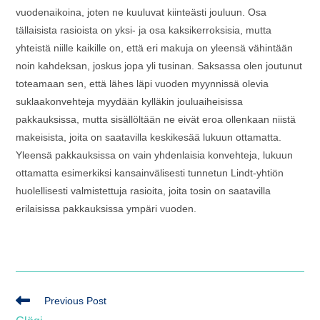
vuodenaikoina, joten ne kuuluvat kiinteästi jouluun. Osa
tällaisista rasioista on yksi- ja osa kaksikerroksisia, mutta
yhteistä niille kaikille on, että eri makuja on yleensä vähintään
noin kahdeksan, joskus jopa yli tusinan. Saksassa olen joutunut
toteamaan sen, että lähes läpi vuoden myynnissä olevia
suklaakonvehteja myydään kylläkin jouluaiheisissa
pakkauksissa, mutta sisällöltään ne eivät eroa ollenkaan niistä
makeisista, joita on saatavilla keskikesää lukuun ottamatta.
Yleensä pakkauksissa on vain yhdenlaisia konvehteja, lukuun
ottamatta esimerkiksi kansainvälisesti tunnetun Lindt-yhtiön
huolellisesti valmistettuja rasioita, joita tosin on saatavilla
erilaisissa pakkauksissa ympäri vuoden.
Lue
Previous Post
lisää