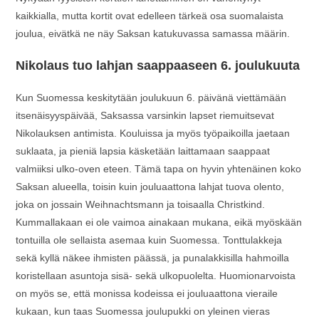
kaikkialla, mutta kortit ovat edelleen tärkeä osa suomalaista
joulua, eivätkä ne näy Saksan katukuvassa samassa määrin.
Nikolaus tuo lahjan saappaaseen 6. joulukuuta
Kun Suomessa keskitytään joulukuun 6. päivänä viettämään
itsenäisyyspäivää, Saksassa varsinkin lapset riemuitsevat
Nikolauksen antimista. Kouluissa ja myös työpaikoilla jaetaan
suklaata, ja pieniä lapsia käsketään laittamaan saappaat
valmiiksi ulko-oven eteen. Tämä tapa on hyvin yhtenäinen koko
Saksan alueella, toisin kuin jouluaattona lahjat tuova olento,
joka on jossain Weihnachtsmann ja toisaalla Christkind.
Kummallakaan ei ole vaimoa ainakaan mukana, eikä myöskään
tontuilla ole sellaista asemaa kuin Suomessa. Tonttulakkeja
sekä kyllä näkee ihmisten päässä, ja punalakkisilla hahmoilla
koristellaan asuntoja sisä- sekä ulkopuolelta. Huomionarvoista
on myös se, että monissa kodeissa ei jouluaattona vieraile
kukaan, kun taas Suomessa joulupukki on yleinen vieras